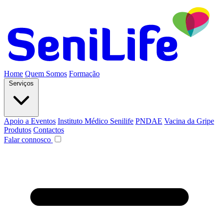
Home
Quem Somos
Formação
Serviços
Apoio a Eventos
Instituto Médico Senilife
PNDAE
Vacina da Gripe
Produtos
Contactos
Falar connosco