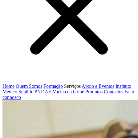
Home
Quem Somos
Formação
Serviços
Apoio a Eventos
Instituto
Médico Senilife
PNDAE
Vacina da Gripe
Produtos
Contactos
Falar
connosco