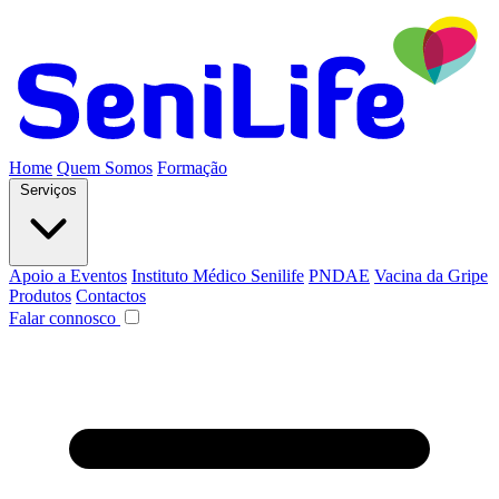
Home
Quem Somos
Formação
Serviços
Apoio a Eventos
Instituto Médico Senilife
PNDAE
Vacina da Gripe
Produtos
Contactos
Falar connosco