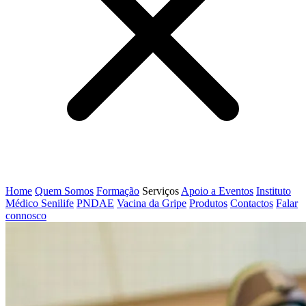
Home
Quem Somos
Formação
Serviços
Apoio a Eventos
Instituto
Médico Senilife
PNDAE
Vacina da Gripe
Produtos
Contactos
Falar
connosco