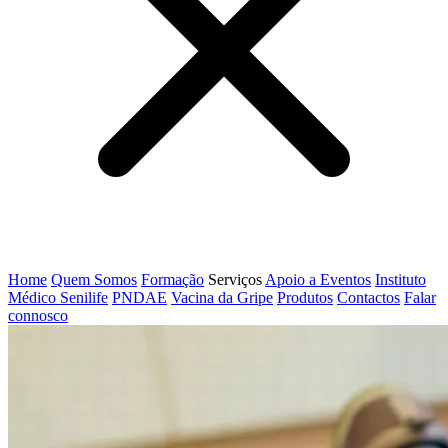
Home
Quem Somos
Formação
Serviços
Apoio a Eventos
Instituto
Médico Senilife
PNDAE
Vacina da Gripe
Produtos
Contactos
Falar
connosco