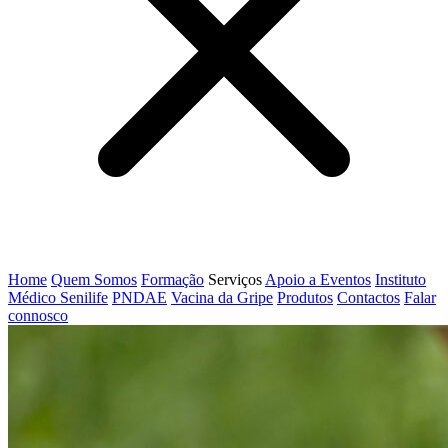
Home
Quem Somos
Formação
Serviços
Apoio a Eventos
Instituto
Médico Senilife
PNDAE
Vacina da Gripe
Produtos
Contactos
Falar
connosco