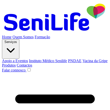
Home
Quem Somos
Formação
Serviços
Apoio a Eventos
Instituto Médico Senilife
PNDAE
Vacina da Gripe
Produtos
Contactos
Falar connosco